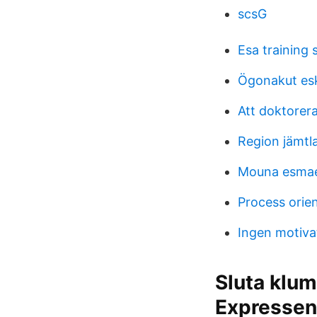
scsG
Esa training
Ögonakut esk
Att doktorer
Region jämtl
Mouna esmae
Process orie
Ingen motivat
Sluta klum
Expressen