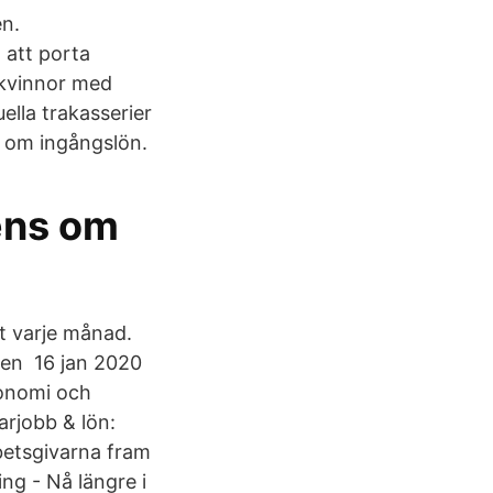
en.
 att porta
a kvinnor med
ella trakasserier
g om ingångslön.
ens om
t varje månad.
 den 16 jan 2020
konomi och
arjobb & lön:
rbetsgivarna fram
ing - Nå längre i