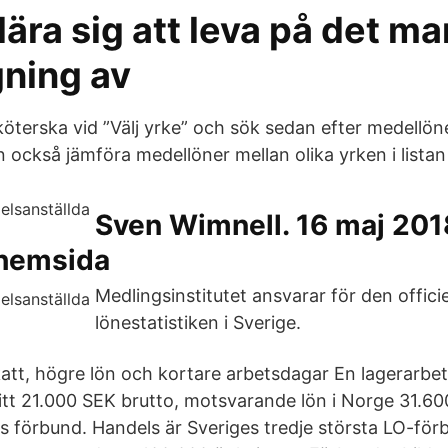
lära sig att leva på det ma
gning av
köterska vid ”Välj yrke” och sök sedan efter medellöne
n också jämföra medellöner mellan olika yrken i listan
Sven Wimnell. 16 maj 201
hemsida
Medlingsinstitutet ansvarar för den officie
lönestatistiken i Sverige.
tt, högre lön och kortare arbetsdagar En lagerarbeta
itt 21.000 SEK brutto, motsvarande lön i Norge 31.
s förbund. Handels är Sveriges tredje största LO-fö