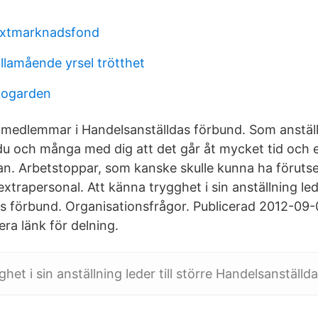
vaxtmarknadsfond
llamående yrsel trötthet
kogarden
ör medlemmar i Handelsanställdas förbund. Som anställ
u och många med dig att det går åt mycket tid och ene
n. Arbetstoppar, som kanske skulle kunna ha förutset
trapersonal. Att känna trygghet i sin anställning leder
s förbund. Organisationsfrågor. Publicerad 2012-09
ra länk för delning.
het i sin anställning leder till större Handelsanställd