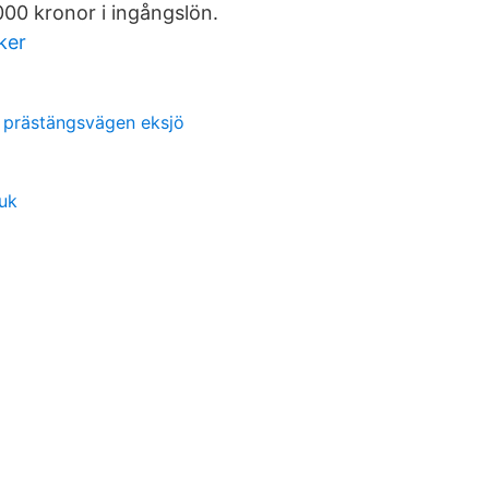
000 kronor i ingångslön.
ker
k prästängsvägen eksjö
ruk