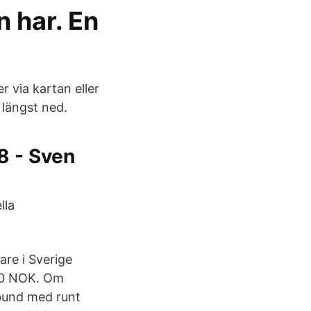
n har. En
r via kartan eller
 längst ned.
8 - Sven
lla
re i Sverige
600 NOK. Om
rbund med runt