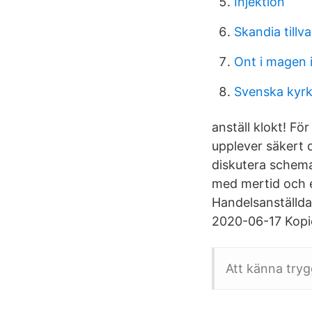
Injektion
Skandia till
Ont i magen i
Svenska kyr
anställ klokt! F
upplever säkert d
diskutera schema
med mertid och ex
Handelsanställda
2020-06-17 Kopie
Att känna trygg