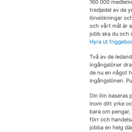
160 000 medlemma
tredjedel av de 
löneökningar och 
och vårt mål är a
jobb ska du och a
Hyra ut friggebo
Två av de ledand
ingångslöner dras
de nu en något 
ingångslönen. Pub
Din lön baseras 
inom ditt yrke oc
bara om pengar, 
förr och handels
jobba en helg dä