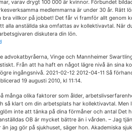
r, varav drygt 100 000 är kvinnor. Förbundet bilda
yrkesverksamma medlemmarna är under 30 år. Rätt lö
bra villkor på jobbet! Det får vi framför allt genom k
tt alla anställda ska omfattas av kollektivavtal. När du
rbetsgivaren diskutera din lön.
d
e advokatbyråerna, Vinge och Mannheimer Swartling,
tiskt. Från att ha haft en något lägre nivå än sina k
högre ingångsnivå. 2021-02-12 2012-04-11 Så förhan
licerad 19 augusti 2010, kl 11:14.
på många olika faktorer som ålder, arbetslivserfaren
h så klart om din arbetsplats har kollektivavtal. Men 
glöm inte att tänka på dina förmåner och antal Det h
anställdas OB är mycket bättre än i vården. – Jag tjä
r än jag gör på sjukhuset, säger hon. Akademiska sju