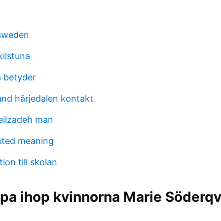
 sweden
ilstuna
a betyder
and härjedalen kontakt
ilzadeh man
nted meaning
ion till skolan
pa ihop kvinnorna Marie Söderqv