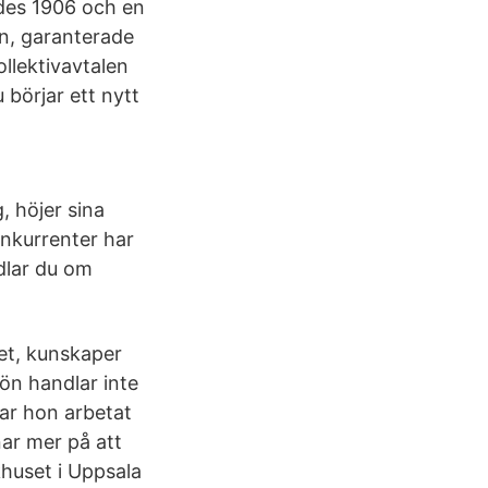
des 1906 och en
n, garanterade
ollektivavtalen
 börjar ett nytt
 höjer sina
onkurrenter har
dlar du om
het, kunskaper
lön handlar inte
ar hon arbetat
nar mer på att
khuset i Uppsala