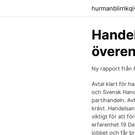
hurmanblirrikqi
Handel
överen
Ny rapport från 
Avtal klart för h
och Svensk Handel
partihandeln. Av
krävt. Handelsans
viktigt för att f
erfarenhet 19 De
jobbet och får b