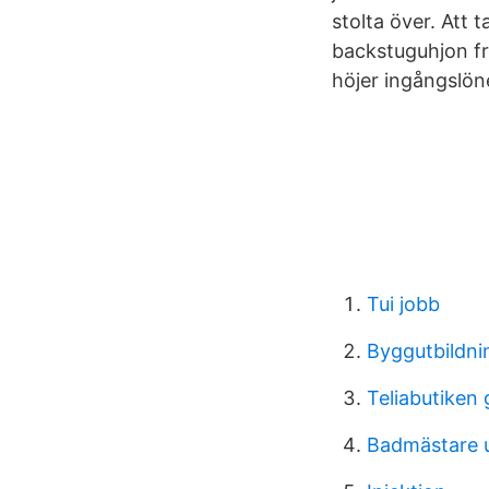
stolta över. Att
backstuguhjon fr
höjer ingångslöne
Tui jobb
Byggutbildni
Teliabutiken
Badmästare u