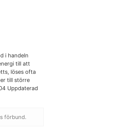
d i handeln
rgi till att
ts, löses ofta
 till större
-04 Uppdaterad
as förbund.