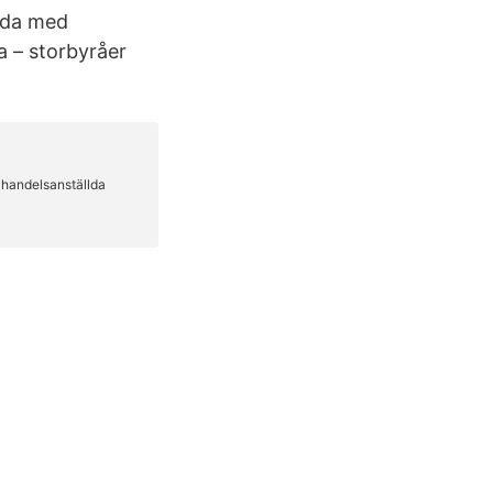
llda med
a – storbyråer