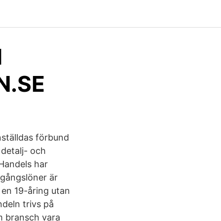
l
N.SE
nställdas förbund
 detalj- och
 Handels har
ingångslöner är
r en 19-åring utan
deln trivs på
om bransch vara