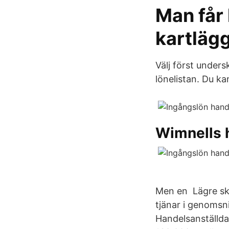
Man får 
kartläg
Välj först unders
lönelistan. Du ka
Wimnells 
Men en Lägre ska
tjänar i genomsn
Handelsanställda