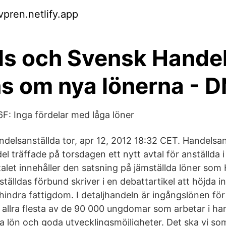
vpren.netlify.app
s och Svensk Hande
s om nya lönerna - D
6F: Inga fördelar med låga löner
andelsanställda tor, apr 12, 2012 18:32 CET. Handelsa
 träffade på torsdagen ett nytt avtal för anställda i
talet innehåller den satsning på jämställda löner som
tälldas förbund skriver i en debattartikel att höjda 
örhindra fattigdom. I detaljhandeln är ingångslönen fö
 allra flesta av de 90 000 ungdomar som arbetar i han
ra lön och goda utvecklingsmöjligheter. Det ska vi s