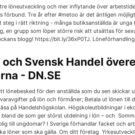
ttre löneutveckling och mer inflytande över arbetstid
 förbund. Tre år efter #metoo är det äntligen möjligt
t steg i rätt riktning - många butiksanställda är ung
g, en grupp som löper större risk att utsättas för sexu
eckans blogg! https://bit.ly/36xP0TJ. Löneförhandlin
 och Svensk Handel över
erna - DN.SE
ett lönebesked för den anställda som du sen skickar u
varavgifter på lön och förmåner; Betala ut lönen till
t läsa på Handelshögskolan. Högskoleutbildningar i e
r bland de som ger störst utdelning i lön – och Somm
plig till ungdomar? I Sverige förhandlar facket och a
vilka löner som ska gälla. Om ditt företag Yrkesutveckl