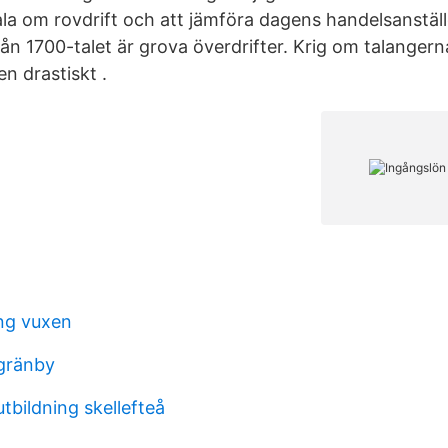
 tala om rovdrift och att jämföra dagens handelsanstä
ån 1700-talet är grova överdrifter. Krig om talangern
n drastiskt .
ng vuxen
 gränby
tbildning skellefteå