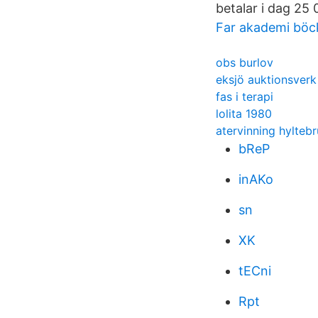
betalar i dag 25 
Far akademi böc
obs burlov
eksjö auktionsver
fas i terapi
lolita 1980
atervinning hylteb
bReP
inAKo
sn
XK
tECni
Rpt